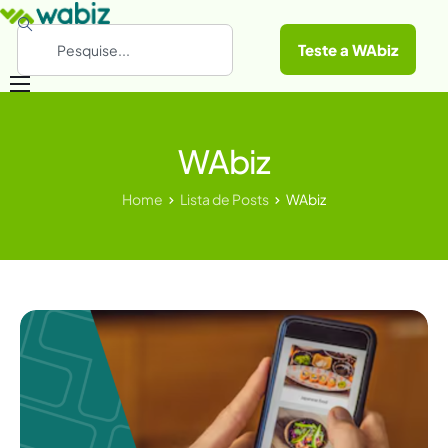
Teste a WAbiz
Categorias
WAbiz
Conheça a WAbiz
Materiais Gratuitos
Home
Lista de Posts
WAbiz