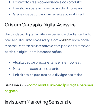
Poste fotos reais do ambiente e dos produtos;
Use stories para mostrar o dia a dia do preparo;
Grave vídeos curtos com receitas ou making of.
Crie um Cardápio Digital Acessível
Um cardápio digital facilita a experiência do cliente, tanto
presencial quanto no delivery. Com a
Wabiz
, você pode
montar um cardápio interativo e com pedidos diretos via
cardápio digital, sem intermediações.
Atualização de preços e itens em tempo real;
Mais praticidade para o cliente;
Link direto de pedidos para divulgar nas redes.
Saiba mais >>>
como montar um cardápio digital​ para seu
negócio?
Invista em Marketing Sensorial e