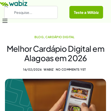
Teste a WAbiz
Categorias
BLOG
,
CARDÁPIO DIGITAL
Conheça a WAbiz
Melhor Cardápio Digital em
Materiais Gratuitos
Alagoas em 2026
16/02/2026
WABIZ
NO COMMENTS YET