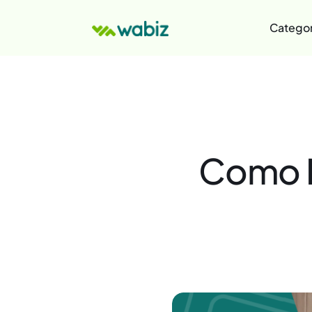
Categor
Como M