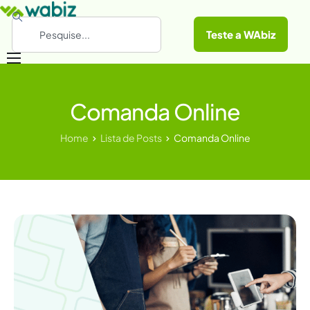
Teste a WAbiz
Categorias
Comanda Online
Conheça a WAbiz
Materiais Gratuitos
Home
Lista de Posts
Comanda Online