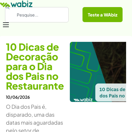
Teste a WAbiz
Categorias
10 Dicas de
Conheça a WAbiz
Decoração
Materiais Gratuitos
para o Dia
dos Pais no
Restaurante
10/06/2026
O Dia dos Pais é,
disparado, uma das
datas mais aguardadas
pelo setor de