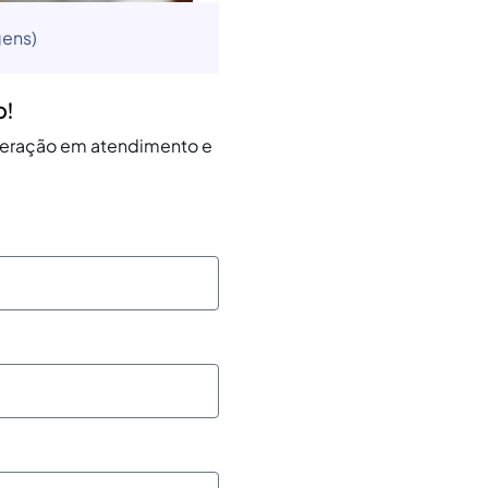
gens)
o!
operação em atendimento e