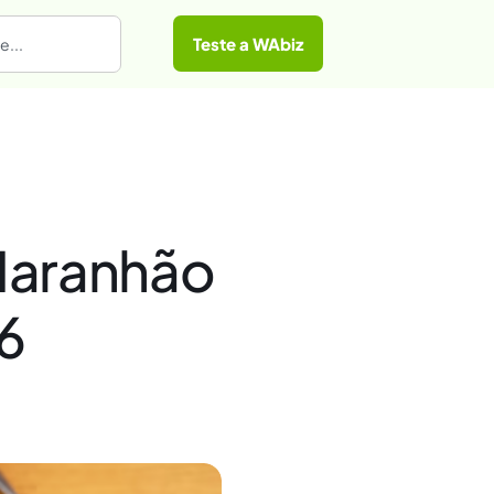
Teste a WAbiz
 Maranhão
6