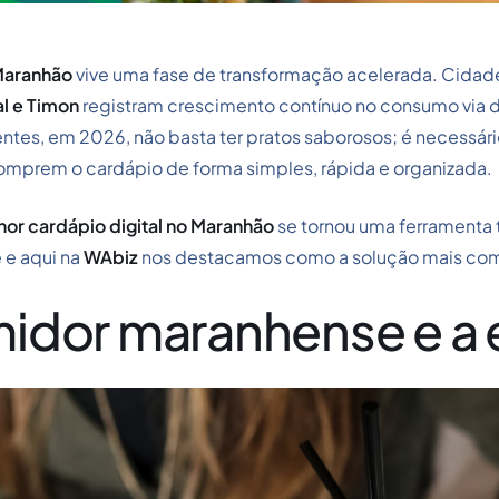
aranhão
vive uma fase de transformação acelerada. Cida
al e Timon
registram crescimento contínuo no consumo via d
ientes, em 2026, não basta ter pratos saborosos; é necessári
mprem o cardápio de forma simples, rápida e organizada.
or cardápio digital no Maranhão
se tornou uma ferramenta 
 e aqui na
WAbiz
nos destacamos como a solução mais co
dor maranhense e a er