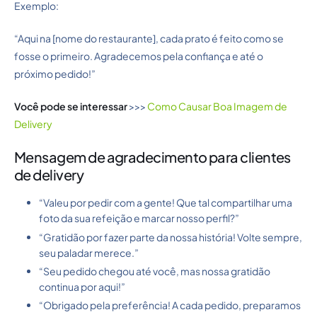
Exemplo:
“Aqui na [nome do restaurante], cada prato é feito como se
fosse o primeiro. Agradecemos pela confiança e até o
próximo pedido!”
Você pode se interessar
>>>
Como Causar Boa Imagem de
Delivery
Mensagem de agradecimento para clientes
de delivery
“Valeu por pedir com a gente! Que tal compartilhar uma
foto da sua refeição e marcar nosso perfil?”
“Gratidão por fazer parte da nossa história! Volte sempre,
seu paladar merece.”
“Seu pedido chegou até você, mas nossa gratidão
continua por aqui!”
“Obrigado pela preferência! A cada pedido, preparamos