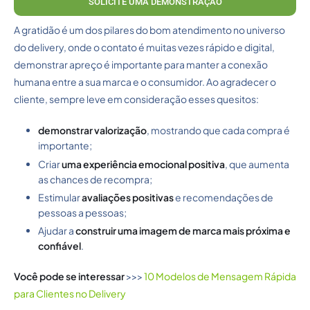
SOLICITE UMA DEMONSTRAÇÃO
A gratidão é um dos pilares do bom atendimento no universo
do delivery, onde o contato é muitas vezes rápido e digital,
demonstrar apreço é importante para manter a conexão
humana entre a sua marca e o consumidor. Ao agradecer o
cliente, sempre leve em consideração esses quesitos:
demonstrar valorização
, mostrando que cada compra é
importante;
Criar
uma experiência emocional positiva
, que aumenta
as chances de recompra;
Estimular
avaliações positivas
e recomendações de
pessoas a pessoas;
Ajudar a
construir uma imagem de marca mais próxima e
confiável
.
Você pode se interessar
>>>
10 Modelos de Mensagem Rápida
para Clientes no Delivery