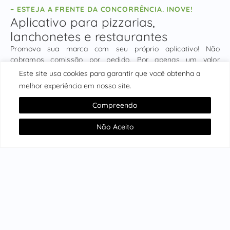
– ESTEJA A FRENTE DA CONCORRÊNCIA. INOVE!
Aplicativo para pizzarias,
lanchonetes e restaurantes
Promova sua marca com seu próprio aplicativo! Não
cobramos comissão por pedido. Por apenas um valor
mensal, você terá sua própria ferramenta de delivery de
Este site usa cookies para garantir que você obtenha a
pedidos com excelentes opções de pagamento.
melhor experiência em nosso site.
Criamos aplicativos móveis para delivery nas plataformas
Compreendo
Android e iOS.
Não Aceito
CONHEÇA OS BENEFÍCIOS
ASSISTA AO VÍDEO
Corações e mentes