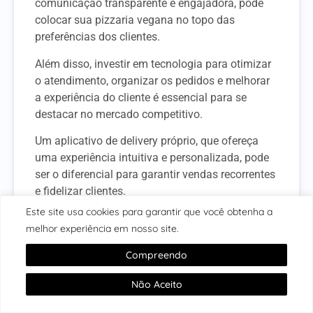
comunicação transparente e engajadora, pode
colocar sua pizzaria vegana no topo das
preferências dos clientes.
Além disso, investir em tecnologia para otimizar
o atendimento, organizar os pedidos e melhorar
a experiência do cliente é essencial para se
destacar no mercado competitivo.
Um aplicativo de delivery próprio, que ofereça
uma experiência intuitiva e personalizada, pode
ser o diferencial para garantir vendas recorrentes
e fidelizar clientes.
Este site usa cookies para garantir que você obtenha a
Leve sua pizzaria vegana ao próximo nível!
Com
melhor experiência em nosso site.
um
aplicativo de delivery personalizado da
Wabiz
, você terá todas as ferramentas
Compreendo
necessárias para gerenciar seu negócio de forma
Não Aceito
eficiente, aumentar suas vendas e alcançar mais
clientes.