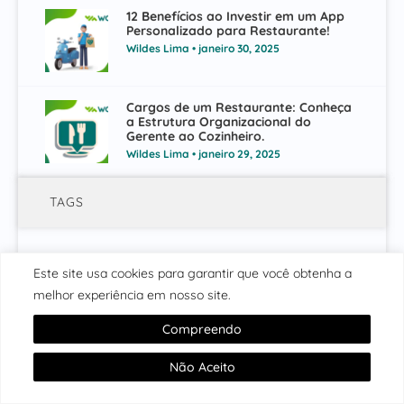
12 Benefícios ao Investir em um App
Personalizado para Restaurante!
Wildes Lima
janeiro 30, 2025
Cargos de um Restaurante: Conheça
a Estrutura Organizacional do
Gerente ao Cozinheiro.
Wildes Lima
janeiro 29, 2025
TAGS
Aplicativo De Delivery De Hamburgueria
Este site usa cookies para garantir que você obtenha a
Aplicativo De Delivery De Pizzaria
melhor experiência em nosso site.
Aplicativo De Delivery Para Franquias
Compreendo
Aplicativo De Delivery Personalizado
Aplicativo De Delivery Sem Comissão
Aplicativo Delivery
Não Aceito
Aplicativo Mobile
Aplicativo Para Delivery