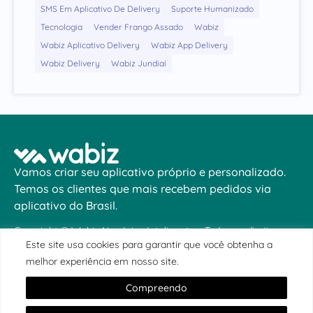
SMS Em Aplicativo De Delivery
Suporte Humanizado
Tecnologia
Vender Frango Assado
Wabiz
Wabiz Aplicativo Delivery
Wabiz App Delivery
Wabiz Delivery
Wabiz Jundiaí
Vamos criar seu aplicativo próprio e personalizado.
Temos os clientes que mais recebem pedidos via
aplicativo do Brasil.
Copyright © Wabiz Negócios Inteligentes. Todos os direitos
reservados.
Este site usa cookies para garantir que você obtenha a
LOCALIZAÇÃO
melhor experiência em nosso site.
LINKS E REDES SOCIAIS
Compreendo