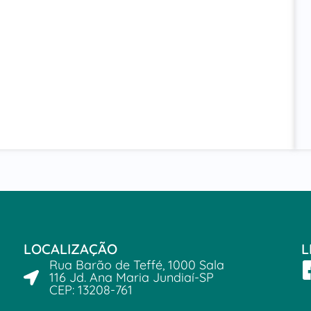
LOCALIZAÇÃO
L
Rua Barão de Teffé, 1000 Sala
116 Jd. Ana Maria Jundiaí-SP
CEP: 13208-761