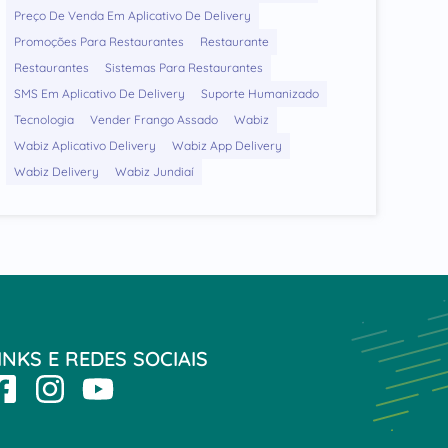
Preço De Venda Em Aplicativo De Delivery
Promoções Para Restaurantes
Restaurante
Restaurantes
Sistemas Para Restaurantes
SMS Em Aplicativo De Delivery
Suporte Humanizado
Tecnologia
Vender Frango Assado
Wabiz
Wabiz Aplicativo Delivery
Wabiz App Delivery
Wabiz Delivery
Wabiz Jundiaí
INKS E REDES SOCIAIS