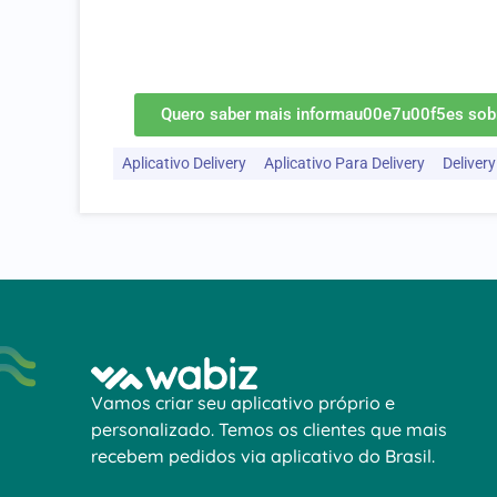
aqui diariamente.nnNossa empresa atua no des
delivery de restaurantes, para que vocu00ea p
da sua concorru00eancia.
Quero saber mais informau00e7u00f5es sobre
Aplicativo Delivery
Aplicativo Para Delivery
Delivery
Vamos criar seu aplicativo próprio e
personalizado. Temos os clientes que mais
recebem pedidos via aplicativo do Brasil.