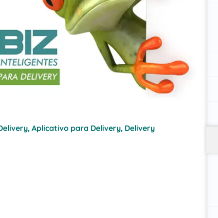
Delivery
,
Aplicativo para Delivery
,
Delivery
ancia acirrada, se destacar em meio u00e0
a de luxo e sim de sobrevivu00eancia. Hoje
e1-lo em sua busca pelo tu00e3o sonhado lugar ao
analise seus