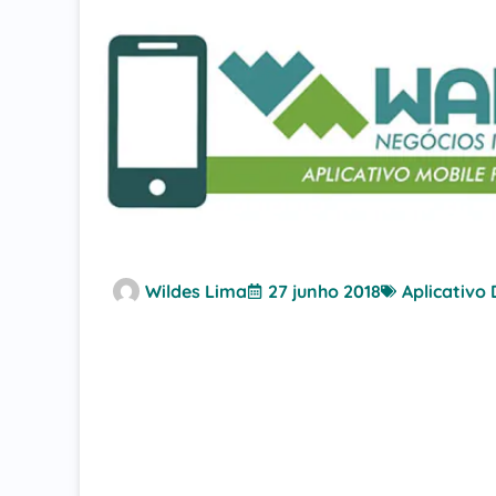
Wildes Lima
27 junho 2018
Aplicativo 
Com margens de lucro apertadas e concorru00e
concorru00eancia muitas vezes nu00e3o se trat
apresentamos algumas dicas que pode ajudu00
sol.n
#1 Pesquise e 