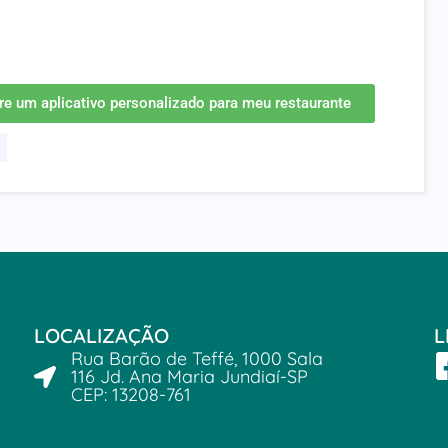
envolvimento de soluu00e7u00f5es e aplicativos para
ossa dar um passo alu00e9m e se destacar ainda mais
 um aplicativo personalizado para meu restaurante
LOCALIZAÇÃO
L
Rua Barão de Teffé, 1000 Sala
116 Jd. Ana Maria Jundiaí-SP
CEP: 13208-761