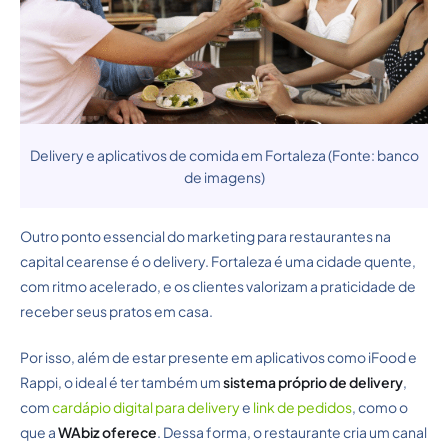
Delivery e aplicativos de comida em Fortaleza (Fonte: banco
de imagens)
Outro ponto essencial do marketing para restaurantes na
capital cearense é o delivery. Fortaleza é uma cidade quente,
com ritmo acelerado, e os clientes valorizam a praticidade de
receber seus pratos em casa.
Por isso, além de estar presente em aplicativos como iFood e
Rappi, o ideal é ter também um
sistema próprio de delivery
,
com
cardápio digital para delivery
e
link de pedidos
, como o
que a
WAbiz oferece
. Dessa forma, o restaurante cria um canal