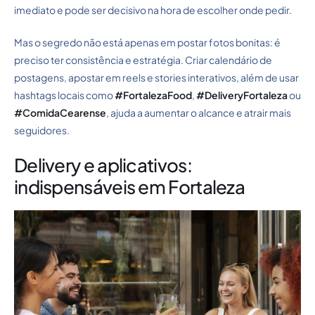
imediato e pode ser decisivo na hora de escolher onde pedir.
Mas o segredo não está apenas em postar fotos bonitas: é
preciso ter consistência e estratégia. Criar calendário de
postagens, apostar em reels e stories interativos, além de usar
hashtags locais como
#FortalezaFood
,
#DeliveryFortaleza
ou
#ComidaCearense
, ajuda a aumentar o alcance e atrair mais
seguidores.
Delivery e aplicativos:
indispensáveis em Fortaleza