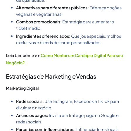
de quantidade.
Alternativas para diferentes públicos:
Ofereça opções
veganas e vegetarianas.
Combos promocionais:
Estratégia para aumentar o
ticket médio.
Ingredientes diferenciados:
Queijos especiais, molhos
exclusivos e blends de carne personalizados.
Leia também >>>
Como Montar um Cardápio Digital​ Para seu
Negócio?
Estratégias de Marketing e Vendas
Marketing Digital
Redes sociais:
Use Instagram, Facebook e TikTok para
divulgar o negócio.
Anúncios pagos:
Invista em tráfego pago no Google e
redes sociais.
Parcerias com influenciadores:
Influenciadores locais