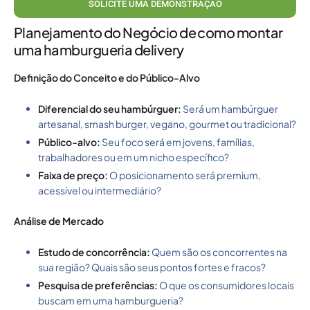
SOLICITE UMA DEMONSTRAÇÃO
Planejamento do Negócio de como montar
uma hamburgueria delivery
Definição do Conceito e do Público-Alvo
Diferencial do seu hambúrguer:
Será um hambúrguer
artesanal, smash burger, vegano, gourmet ou tradicional?
Público-alvo:
Seu foco será em jovens, famílias,
trabalhadores ou em um nicho específico?
Faixa de preço:
O posicionamento será premium,
acessível ou intermediário?
Análise de Mercado
Estudo de concorrência:
Quem são os concorrentes na
sua região? Quais são seus pontos fortes e fracos?
Pesquisa de preferências:
O que os consumidores locais
buscam em uma hamburgueria?