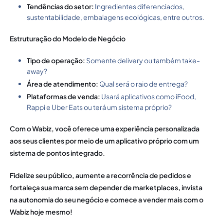
Tendências do setor:
Ingredientes diferenciados,
sustentabilidade, embalagens ecológicas, entre outros.
Estruturação do Modelo de Negócio
Tipo de operação:
Somente delivery ou também take-
away?
Área de atendimento:
Qual será o raio de entrega?
Plataformas de venda:
Usará aplicativos como iFood,
Rappi e Uber Eats ou terá um sistema próprio?
Com o Wabiz, você oferece uma experiência personalizada
aos seus clientes por meio de um aplicativo próprio com um
sistema de pontos integrado.
Fidelize seu público, aumente a recorrência de pedidos e
fortaleça sua marca sem depender de marketplaces, invista
na autonomia do seu negócio e
comece a vender mais com o
Wabiz hoje mesmo!