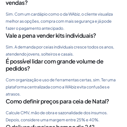
vendas?
Sim. Com um cardápio como o da WAbiz, o cliente visualiza
melhor as opções, compra com mais segurança e já pode
fazer o pagamento antecipado.
Vale a pena vender kits individuais?
Sim. A demanda por ceias individuais cresce todos os anos,
atendendo jovens, solteiros e casais.
É possível lidar com grande volume de
pedidos?
Com organização e uso de ferramentas certas, sim. Ter uma
plataforma centralizada como a WAbiz evita confusões e
atrasos.
Como definir preços para ceia de Natal?
Calcule CMV, mão de obra e sazonalidade dos insumos.
Depois, considere uma margem entre 25% e 40%.
O delivery funciona bem no dia 24?