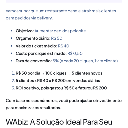
Vamos supor que um restaurante deseje atrair mais clientes
para pedidos via delivery.
Objetivo:
Aumentar pedidos pelo site
Orçamento diário:
R$ 50
Valor do ticket médio:
R$ 40
Custo por clique estimado:
R$ 0,50
Taxa de conversão:
5% (a cada 20 cliques, 1 vira cliente)
R$ 50 por dia → 100 cliques → 5 clientes novos
5 clientes x R$ 40 = R$ 200 em vendas diárias
ROI positivo, pois gastou R$ 50 e faturou R$ 200
Com base nesses números, você pode ajustar o investimento
para maximizar os resultados.
WAbiz: A Solução Ideal Para Seu