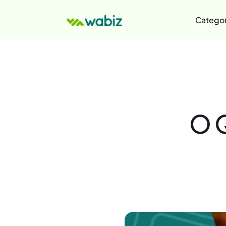
Categor
O 