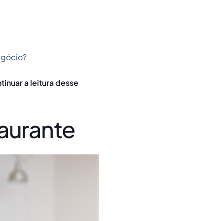
egócio?
inuar a leitura desse
aurante