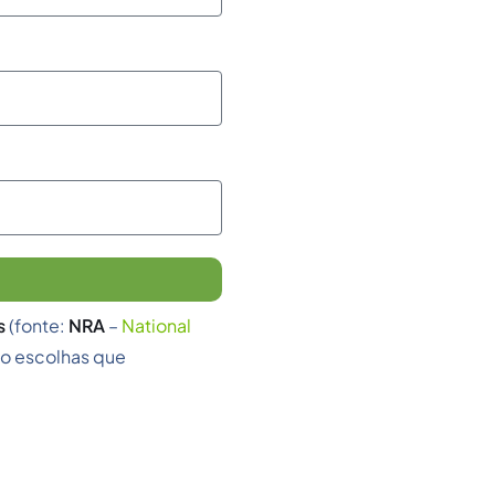
s
(fonte:
NRA
–
National
do escolhas que