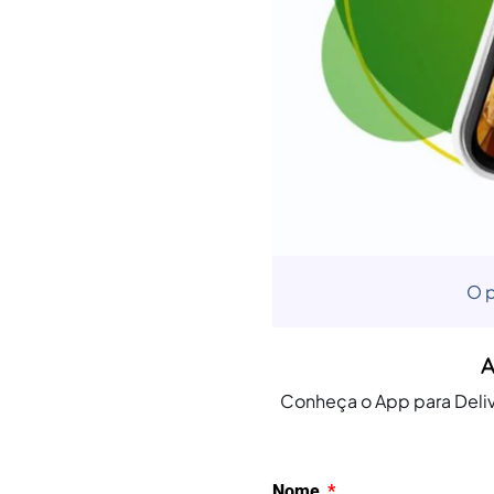
O p
A
Conheça o App para Deliv
Nome