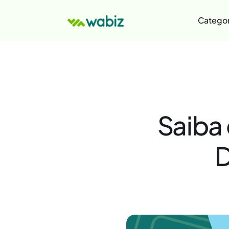
Categor
Saiba 
D