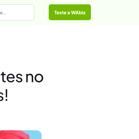
Teste a WAbiz
ntes no
s!