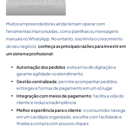
Sistema de Delivery: 4 Dicas de
Como Vender Mais
Muitos empreendedores ainda tentam operar com
ferramentas improvisadas, como planilhas ou mensagens
manuais no WhatsApp. No entanto, isso limita o crescimento
do seu negócio,
conheça as principais razões para investir em
um sistema profissional:
Automação dos pedidos
: evita erros de digitação e
garante agilidade no atendimento.
Gestão centralizada
: permite acompanhar pedidos,
entregas e formas de pagamento em um só lugar.
Integração com meios de pagamento
: facilita a vida do
cliente e reduz a inadimplência.
Melhor experiência para o cliente
: o consumidor navega
em um cardápio organizado, escolhe com facilidade e
finaliza a compra com poucos cliques.