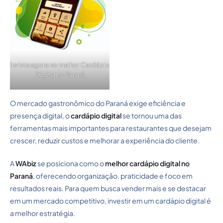
Invista agora no melhor Cardápio
Digital no Paraná
O mercado gastronômico do Paraná exige eficiência e
presença digital, o
cardápio digital
se tornou uma das
ferramentas mais importantes para restaurantes que desejam
crescer, reduzir custos e melhorar a experiência do cliente.
A
WAbiz
se posiciona como o
melhor cardápio digital no
Paraná
, oferecendo organização, praticidade e foco em
resultados reais. Para quem busca vender mais e se destacar
em um mercado competitivo, investir em um cardápio digital é
a melhor estratégia.