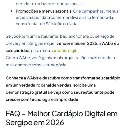
pedidos e reduz erros operacionais.
Promoções e menus sazonais
: Crie campanhas, menus
especiais por data comemorativa ou alta temporada,
como festas de São João ou Natal.
Se você tem um restaurante, bar, lanchonete ou serviço de
delivery em Sergipe e quer
vender mais em 2026
, a
WAbiz é a
solução ideal
para o seu
cardápio digital
.
Com a WAbiz, você ganha mais organização, mais pedidos e
mais controle sobre seu negócio.
Conheça a WAbiz
e descubra como transformar seu cardápio
em um verdadeiro canal de vendas, solicite uma
demonstração gratuita e veja como seu restaurante pode
crescer com tecnologia e simplicidade.
FAQ – Melhor Cardápio Digital em
Sergipe em 2026