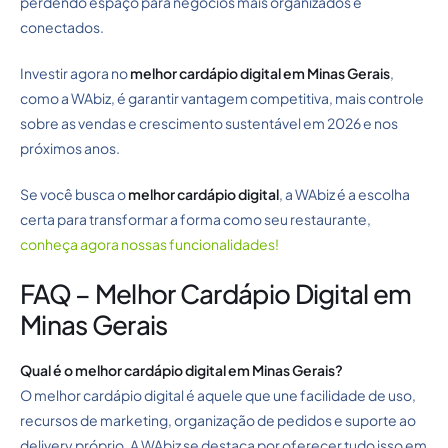
perdendo espaço para negócios mais organizados e
conectados.
Investir agora no
melhor cardápio digital em Minas Gerais
,
como a WAbiz, é garantir vantagem competitiva, mais controle
sobre as vendas e crescimento sustentável em 2026 e nos
próximos anos.
Se você busca o
melhor cardápio digital
, a WAbiz é a escolha
certa para transformar a forma como seu restaurante,
conheça agora nossas funcionalidades!
FAQ – Melhor Cardápio Digital em
Minas Gerais
Qual é o melhor cardápio digital em Minas Gerais?
O melhor cardápio digital é aquele que une facilidade de uso,
recursos de marketing, organização de pedidos e suporte ao
delivery próprio. A WAbiz se destaca por oferecer tudo isso em