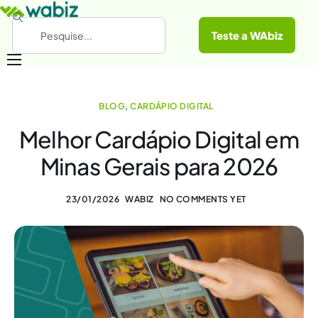
Teste a WAbiz
Categorias
BLOG
,
CARDÁPIO DIGITAL
Conheça a WAbiz
Melhor Cardápio Digital em
Materiais Gratuitos
Minas Gerais para 2026
23/01/2026
WABIZ
NO COMMENTS YET