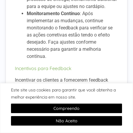
para a equipe ou ajustes no cardápio.
Monitoramento Contínuo
: Após
implementar as mudanças, continue
monitorando o feedback para verificar se
as ações corretivas estão tendo o efeito
desejado. Faça ajustes conforme
necessário para garantir a melhoria
contínua.
Incentivos para Feedback
Incentivar os clientes a fornecerem feedback
aumenta a quantidade e a qualidade das
Este site usa cookies para garantir que você obtenha a
respostas recebidas.
melhor experiência em nosso site.
Recompensas e Descontos
: Ofereça
Compreendo
recompensas ou descontos para clientes
que completarem pesquisas de satisfação.
Não Aceito
Isso não só incentiva a participação, mas