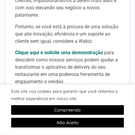
clientes, impulsionando-os a serem mais leais e
com isso elevando seu negócio a novos
patamares.
Portanto, se você está à procura de uma solução
que alie inovação, eficiência e um suporte ao
cliente sem igual, considere a Wabiz.
Clique aqui e solicite uma demonstração
para
descobrir como nossos serviços podem ajudar a
transformar o aplicativo de delivery do seu
restaurante em uma poderosa ferramenta de
engajamento e vendas.
Este site usa cookies para garantir que você obtenha a
Com planejamento cuidadoso e uma abordagem
melhor experiência em nosso site.
robusta, você pode garantir que essa oferta gere
os melhores resultados possíveis, elevando a
Compreendo
experiência do cliente e fortalecendo a posição
do seu sistema de delivery para restaurante em
Não Aceito
um mercado que é altamente competitivo.