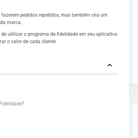
 a fazerem pedidos repetidos, mas também cria um
 da marca.
 de utilizar o programa de fidelidade em seu aplicativo
r o valor de cada cliente.
licativo de Delivery?
elidade?
Fidelidade?
de?
Fidelidade?
zer Toda a Diferença?