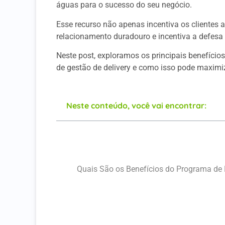
águas para o sucesso do seu negócio.
Esse recurso não apenas incentiva os clientes
relacionamento duradouro e incentiva a defesa
Neste post, exploramos os principais benefícios
de gestão de delivery e como isso pode maximiza
Neste conteúdo, você vai encontrar:
O Que é um Programa de Fidelidade em Ap
Quando Implementar um Programa de Fid
Quais São os Benefícios do Programa de 
Como Lançar o seu Programa de Fidelida
Quem se Beneficia com um Programa de 
Onde um Programa de Fidelidade Pode Fa