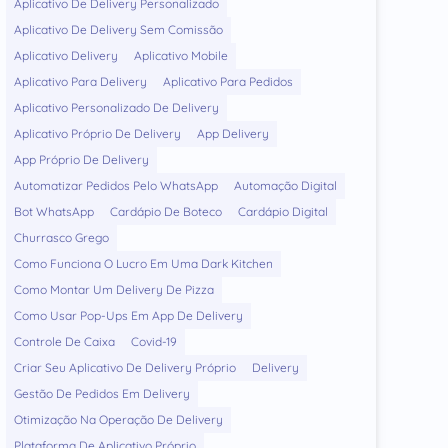
Aplicativo De Delivery Personalizado
Aplicativo De Delivery Sem Comissão
Aplicativo Delivery
Aplicativo Mobile
Aplicativo Para Delivery
Aplicativo Para Pedidos
Aplicativo Personalizado De Delivery
Aplicativo Próprio De Delivery
App Delivery
App Próprio De Delivery
Automatizar Pedidos Pelo WhatsApp
Automação Digital
Bot WhatsApp
Cardápio De Boteco
Cardápio Digital
Churrasco Grego
Como Funciona O Lucro Em Uma Dark Kitchen
Como Montar Um Delivery De Pizza
Como Usar Pop-Ups Em App De Delivery
Controle De Caixa
Covid-19
Criar Seu Aplicativo De Delivery Próprio
Delivery
Gestão De Pedidos Em Delivery
Otimização Na Operação De Delivery
Plataforma De Aplicativo Próprio