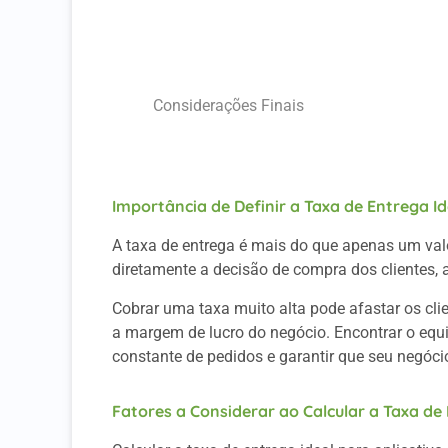
Importância de Definir a Taxa de Entrega 
Fatores a Considerar ao Calcular a Taxa 
Passo a Passo para Calcular a Taxa de En
Considerações Finais
A Wabiz Pode Te Ajudar
Importância de Definir a Taxa de Entrega Id
A taxa de entrega é mais do que apenas um valo
diretamente a decisão de compra dos clientes, a
Cobrar uma taxa muito alta pode afastar os cli
a margem de lucro do negócio. Encontrar o equil
constante de pedidos e garantir que seu negócio
Fatores a Considerar ao Calcular a Taxa de