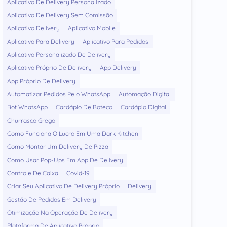
Aplicativo De Delivery Personalizado
Aplicativo De Delivery Sem Comissão
Aplicativo Delivery
Aplicativo Mobile
Aplicativo Para Delivery
Aplicativo Para Pedidos
Aplicativo Personalizado De Delivery
Aplicativo Próprio De Delivery
App Delivery
App Próprio De Delivery
Automatizar Pedidos Pelo WhatsApp
Automação Digital
Bot WhatsApp
Cardápio De Boteco
Cardápio Digital
Churrasco Grego
Como Funciona O Lucro Em Uma Dark Kitchen
Como Montar Um Delivery De Pizza
Como Usar Pop-Ups Em App De Delivery
Controle De Caixa
Covid-19
Criar Seu Aplicativo De Delivery Próprio
Delivery
Gestão De Pedidos Em Delivery
Otimização Na Operação De Delivery
Plataforma De Aplicativo Próprio