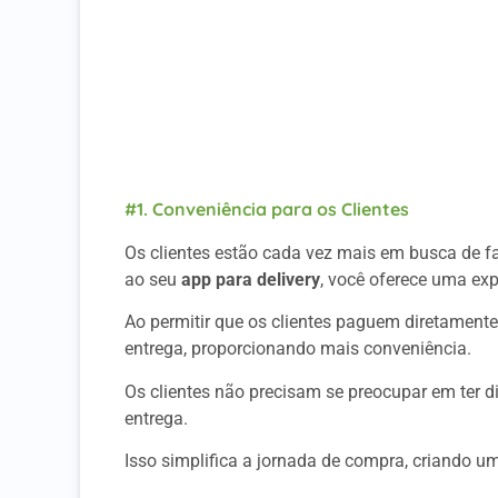
#6. Aumento da Fidelização de Clientes
#7. Aumento da Taxa de Conversão
Considerações Finais
A Wabiz Pode Te Ajudar
#1. Conveniência para os Clientes
Os clientes estão cada vez mais em busca de f
ao seu
app para delivery
, você oferece uma ex
Ao permitir que os clientes paguem diretamente
entrega, proporcionando mais conveniência.
Os clientes não precisam se preocupar em ter d
entrega.
Isso simplifica a jornada de compra, criando um