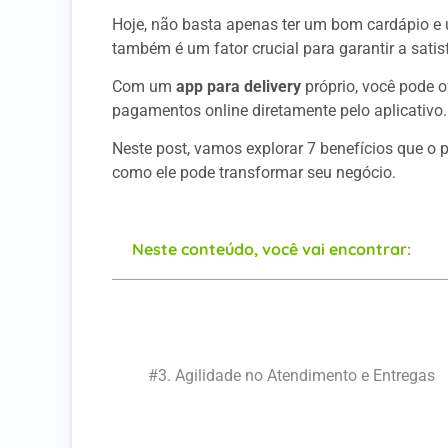
Hoje, não basta apenas ter um bom cardápio e 
também é um fator crucial para garantir a satisf
Com um
app para delivery
próprio, você pode o
pagamentos online diretamente pelo aplicativo.
Neste post, vamos explorar 7 benefícios que o 
como ele pode transformar seu negócio.
Neste conteúdo, você vai encontrar:
#1. Conveniência para os Clientes
#2. Maior Segurança nas Transações
#3. Agilidade no Atendimento e Entregas
#4. Redução de Cancelamentos e Pedido
#5. Facilidade na Gestão Financeira