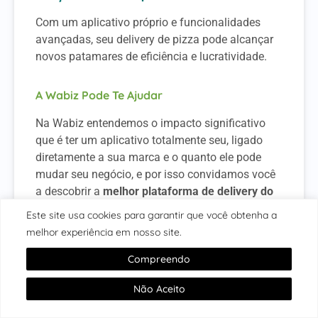
Com um aplicativo próprio e funcionalidades
avançadas, seu delivery de pizza pode alcançar
novos patamares de eficiência e lucratividade.
A Wabiz Pode Te Ajudar
Na Wabiz entendemos o impacto significativo
que é ter um aplicativo totalmente seu, ligado
diretamente a sua marca e o quanto ele pode
mudar seu negócio, e por isso convidamos você
a descobrir a
melhor plataforma de delivery do
mercado
, a Wabiz.
Este site usa cookies para garantir que você obtenha a
melhor experiência em nosso site.
Nossa plataforma é totalmente projetada para
facilitar a utilização e gestão de seu negócio,
Compreendo
com foco total em cativar e recompensar os
clientes, impulsionando-os a serem mais leais e
Não Aceito
com isso elevando seu negócio a novos