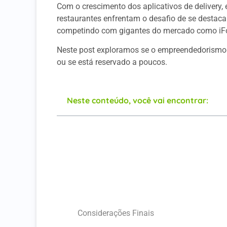
Com o crescimento dos aplicativos de delivery,
restaurantes enfrentam o desafio de se destacar
competindo com gigantes do mercado como iF
Neste post exploramos se o empreendedorismo n
ou se está reservado a poucos.
Neste conteúdo, você vai encontrar:
Desmistificando a Liderança no Delivery
Habilidades Inatas vs. Aprendidas no Deli
O Papel do Ambiente no Desenvolvimento
A Importância do Aprendizado Contínuo
Empreendedores: Nascidos ou Formados
Considerações Finais