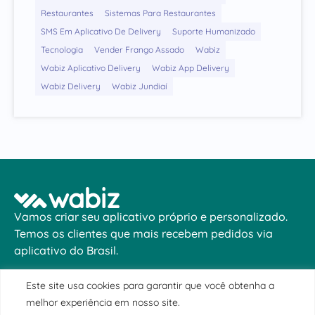
Restaurantes
Sistemas Para Restaurantes
SMS Em Aplicativo De Delivery
Suporte Humanizado
Tecnologia
Vender Frango Assado
Wabiz
Wabiz Aplicativo Delivery
Wabiz App Delivery
Wabiz Delivery
Wabiz Jundiaí
Vamos criar seu aplicativo próprio e personalizado.
Temos os clientes que mais recebem pedidos via
aplicativo do Brasil.
Copyright © Wabiz Negócios Inteligentes. Todos os direitos
Este site usa cookies para garantir que você obtenha a
reservados.
melhor experiência em nosso site.
LOCALIZAÇÃO