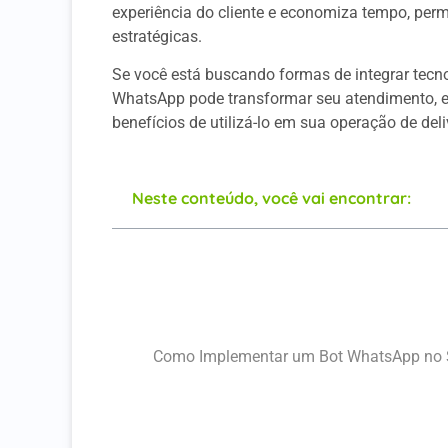
experiência do cliente e economiza tempo, perm
estratégicas.
Se você está buscando formas de integrar tecn
WhatsApp pode transformar seu atendimento, es
benefícios de utilizá-lo em sua operação de deli
Neste conteúdo, você vai encontrar:
O Que É um Bot WhatsApp?
Como Funciona um Bot WhatsApp?
Benefícios de Usar um Bot WhatsApp no 
Como Implementar um Bot WhatsApp no 
Exemplos de Uso do Bot WhatsApp no Del
Limitações de um Bot WhatsApp e Como 