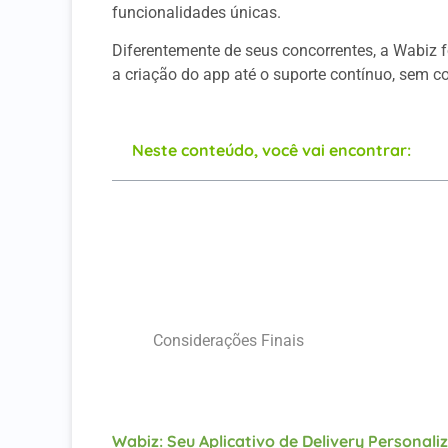
funcionalidades únicas.
Diferentemente de seus concorrentes, a Wabiz 
a criação do app até o suporte contínuo, sem c
Neste conteúdo, você vai encontrar:
Wabiz: Seu Aplicativo de Delivery Person
A Revolução dos Apps Delivery
Por que a Wabiz se Destaca?
Superando os Desafios Comuns
Considerações Finais
A Wabiz Pode Te Ajudar
Wabiz: Seu Aplicativo de Delivery Personali