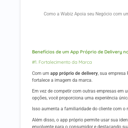
Funções Específicas para o Mercado PET
Como a Wabiz Apoia seu Negócio com um 
Considerações Finais
A Wabiz Pode Te Ajudar
Benefícios de um App Próprio de Delivery 
#1. Fortalecimento da Marca
Com um
app próprio de delivery
, sua empresa 
fortalece a imagem da marca.
Em vez de competir com outras empresas em um
opções, você proporciona uma experiência únic
Isso aumenta a familiaridade do cliente com o
Além disso, o app próprio permite usar sua ide
envolvente para o consumidor e destacando su