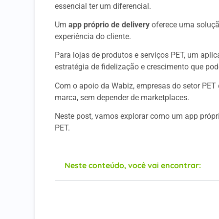
essencial ter um diferencial.
Um
app próprio de delivery
oferece uma soluçã
experiência do cliente.
Para lojas de produtos e serviços PET, um apli
estratégia de fidelização e crescimento que pode
Com o apoio da Wabiz, empresas do setor PET
marca, sem depender de marketplaces.
Neste post, vamos explorar como um app próprio
PET.
Neste conteúdo, você vai encontrar:
Benefícios de um App Próprio de Deliver
Como Convencer os Clientes a Usarem o 