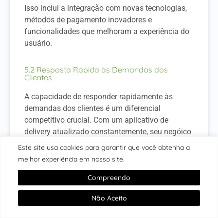
Isso inclui a integração com novas tecnologias,
métodos de pagamento inovadores e
funcionalidades que melhoram a experiência do
usuário.
5.2 Resposta Rápida às Demandas dos
Clientes
A capacidade de responder rapidamente às
demandas dos clientes é um diferencial
competitivo crucial. Com um aplicativo de
delivery atualizado constantemente, seu negóico
pode implementar rapidamente novas
Este site usa cookies para garantir que você obtenha a
funcionalidades baseadas no feedback dos
melhor experiência em nosso site.
clientes.
Compreendo
Isso demonstra um compromisso com a
satisfação do cliente, aumentando a lealdade e a
Não Aceito
retenção de usuários.